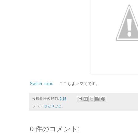
Switch -relax-
ここちよい空間です。
投稿者
匿名
時刻:
2:15
ラベル:
ひとりごと。
0 件のコメント: