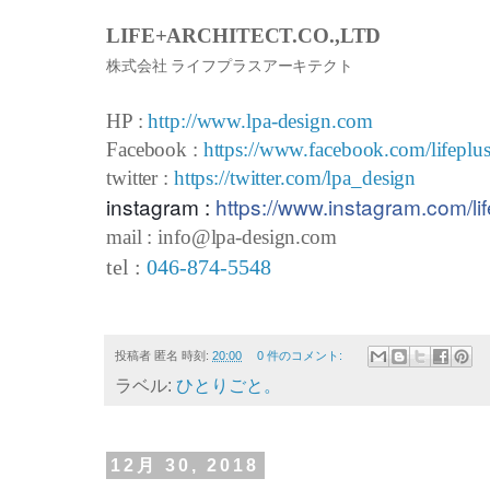
LIFE+ARCHITECT.CO.,LTD
株式会社 ライフプラスアーキテクト
HP :
http://www.lpa-design.com
Facebook :
https://www.facebook.com/lifeplus
twitter :
https://twitter.com/lpa_design
instagram :
https://www.instagram.com/lif
mail : info@lpa-design.com
tel :
046-874-5548
投稿者
匿名
時刻:
20:00
0 件のコメント:
ラベル:
ひとりごと。
12月 30, 2018