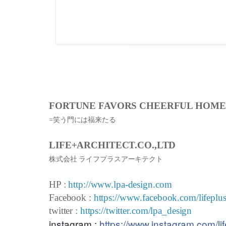
FORTUNE FAVORS CHEERFUL HOME
=笑う門には福来たる
LIFE+ARCHITECT.CO.,LTD
株式会社 ライフプラスアーキテクト
HP :
http://www.lpa-design.com
Facebook :
https://www.facebook.com/lifeplus
twitter :
https://twitter.com/lpa_design
instagram :
https://www.instagram.com/lif