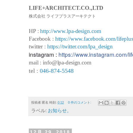
LIFE+ARCHITECT.CO.,LTD
株式会社 ライフプラスアーキテクト
HP :
http://www.lpa-design.com
Facebook :
https://www.facebook.com/lifeplus
twitter :
https://twitter.com/lpa_design
instagram :
https://www.instagram.com/lif
mail : info@lpa-design.com
tel :
046-874-5548
投稿者
匿名
時刻:
0:12
0 件のコメント:
ラベル:
お知らせ。
12月 29, 2018