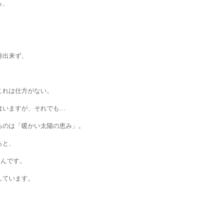
ら、
待出来ず、
これは仕方がない。
はいますが、それでも…
るのは「暖かい太陽の恵み」。
ると、
るんです。
しています。