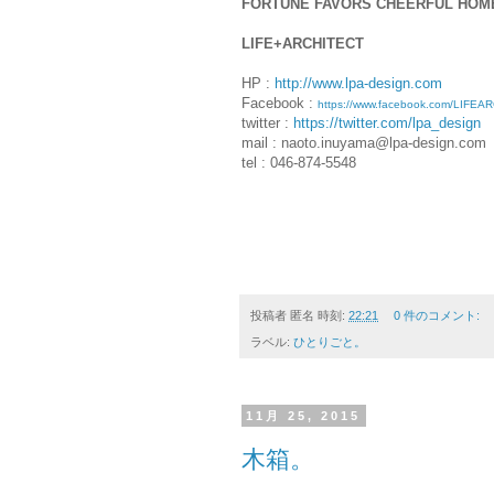
FORTUNE FAVORS CHEERFUL HOM
LIFE+ARCHITECT
HP :
http://www.lpa-design.com
Facebook :
https://www.facebook.com/
twitter :
https://twitter.com/lpa_design
mail : naoto.inuyama@lpa-design.com
tel : 046-874-5548
投稿者
匿名
時刻:
22:21
0 件のコメント:
ラベル:
ひとりごと。
11月 25, 2015
木箱。