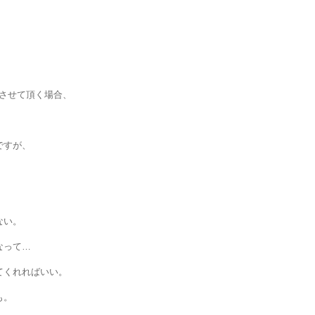
仕事させて頂く場合、
ですが、
ない。
なって…
てくれればいい。
も。