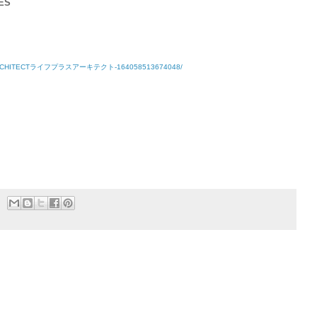
ES
LIFEARCHITECTライフプラスアーキテクト-164058513674048/