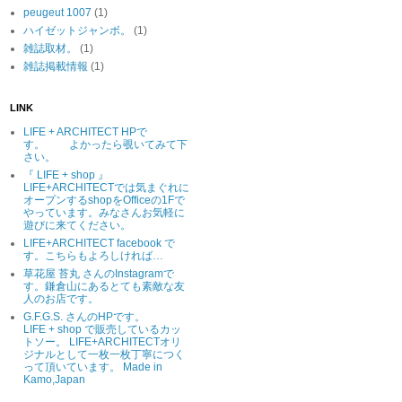
peugeut 1007
(1)
ハイゼットジャンボ。
(1)
雑誌取材。
(1)
雑誌掲載情報
(1)
LINK
LIFE + ARCHITECT HPで
す。 よかったら覗いてみて下
さい。
『 LIFE + shop 』
LIFE+ARCHITECTでは気まぐれに
オープンするshopをOfficeの1Fで
やっています。みなさんお気軽に
遊びに来てください。
LIFE+ARCHITECT facebook で
す。こちらもよろしければ…
草花屋 苔丸 さんのInstagramで
す。鎌倉山にあるとても素敵な友
人のお店です。
G.F.G.S. さんのHPです。
LIFE + shop で販売しているカッ
トソー。 LIFE+ARCHITECTオリ
ジナルとして一枚一枚丁寧につく
って頂いています。 Made in
Kamo,Japan