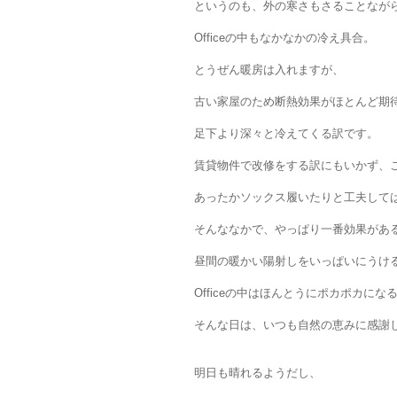
というのも、外の寒さもさることなが
Officeの中もなかなかの冷え具合。
とうぜん暖房は入れますが、
古い家屋のため断熱効果がほとんど期
足下より深々と冷えてくる訳です。
賃貸物件で改修をする訳にもいかず、
あったかソックス履いたりと工夫して
そんななかで、やっぱり一番効果があ
昼間の暖かい陽射しをいっぱいにうけ
Officeの中はほんとうにポカポカにな
そんな日は、いつも自然の恵みに感謝
明日も晴れるようだし、