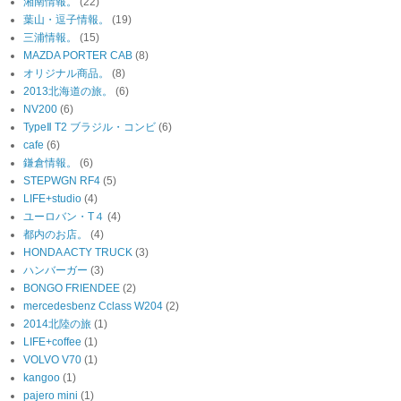
湘南情報。
(22)
葉山・逗子情報。
(19)
三浦情報。
(15)
MAZDA PORTER CAB
(8)
オリジナル商品。
(8)
2013北海道の旅。
(6)
NV200
(6)
TypeⅡ T2 ブラジル・コンビ
(6)
cafe
(6)
鎌倉情報。
(6)
STEPWGN RF4
(5)
LIFE+studio
(4)
ユーロバン・T４
(4)
都内のお店。
(4)
HONDA ACTY TRUCK
(3)
ハンバーガー
(3)
BONGO FRIENDEE
(2)
mercedesbenz Cclass W204
(2)
2014北陸の旅
(1)
LIFE+coffee
(1)
VOLVO V70
(1)
kangoo
(1)
pajero mini
(1)