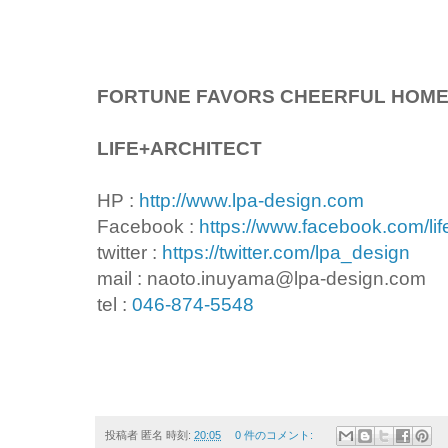
FORTUNE FAVORS CHEERFUL HOM
LIFE+ARCHITECT
HP :
http://www.lpa-design.com
Facebook :
https://www.facebook.com/lif
twitter :
https://twitter.com/lpa_design
mail : naoto.inuyama@lpa-design.com
tel :
046-874-5548
投稿者
匿名
時刻:
20:05
0 件のコメント: