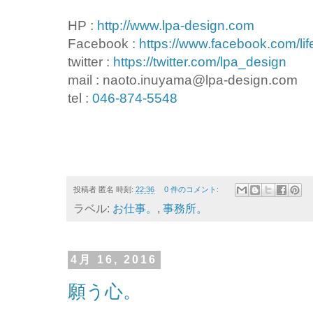
HP :
http://www.lpa-design.com
Facebook :
https://www.facebook.com/lif
twitter :
https://twitter.com/lpa_design
mail : naoto.inuyama@lpa-design.com
tel :
046-874-5548
投稿者
匿名
時刻:
22:36
0 件のコメント:
ラベル:
お仕事。
,
事務所。
4月 16, 2016
願う心。