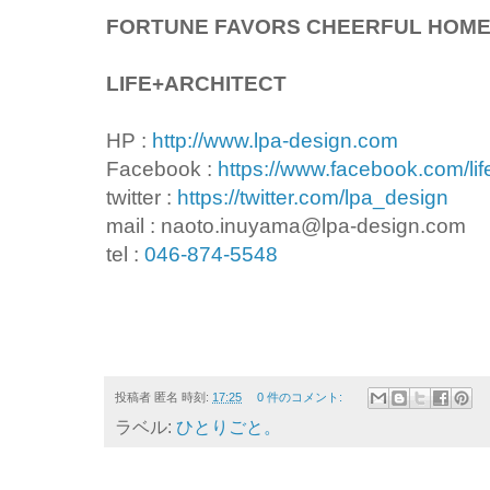
FORTUNE FAVORS CHEERFUL HOM
LIFE+ARCHITECT
HP :
http://www.lpa-design.com
Facebook :
https://www.facebook.com/lif
twitter :
https://twitter.com/lpa_design
mail : naoto.inuyama@lpa-design.com
tel :
046-874-5548
投稿者
匿名
時刻:
17:25
0 件のコメント:
ラベル:
ひとりごと。