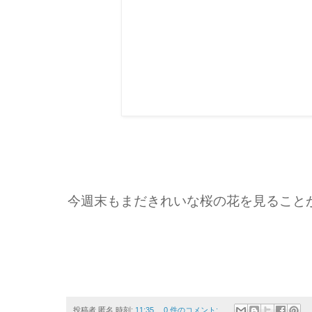
今週末もまだきれいな桜の花を見ること
投稿者
匿名
時刻:
11:35
0 件のコメント: