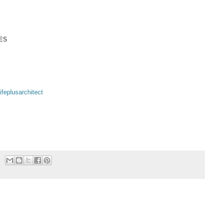
ES
feplusarchitect