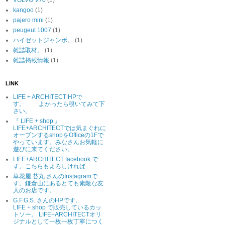
VOLVO V70
(1)
kangoo
(1)
pajero mini
(1)
peugeut 1007
(1)
ハイゼットジャンボ。
(1)
雑誌取材。
(1)
雑誌掲載情報
(1)
LINK
LIFE + ARCHITECT HPで
す。 よかったら覗いてみて下
さい。
『 LIFE + shop 』
LIFE+ARCHITECTでは気まぐれに
オープンするshopをOfficeの1Fで
やっています。みなさんお気軽に
遊びに来てください。
LIFE+ARCHITECT facebook で
す。こちらもよろしければ…
草花屋 苔丸 さんのInstagramで
す。鎌倉山にあるとても素敵な友
人のお店です。
G.F.G.S. さんのHPです。
LIFE + shop で販売しているカッ
トソー。 LIFE+ARCHITECTオリ
ジナルとして一枚一枚丁寧につく