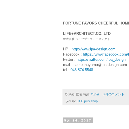
FORTUNE FAVORS CHEERFUL HOM
LIFE+ARCHITECT.CO.,LTD
株式会社 ライフプラスアーキテクト
HP :
http://www.lpa-design.com
Facebook :
https://www.facebook.com/li
twitter :
https://twitter.com/lpa_design
mail : naoto.inuyama@lpa-design.com
tel :
046-874-5548
投稿者
匿名
時刻:
20:54
0 件のコメント:
ラベル:
LIFE plus shop
5月 24, 2017