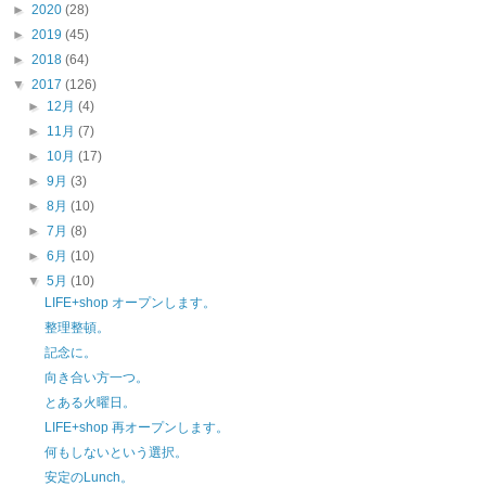
►
2020
(28)
►
2019
(45)
►
2018
(64)
▼
2017
(126)
►
12月
(4)
►
11月
(7)
►
10月
(17)
►
9月
(3)
►
8月
(10)
►
7月
(8)
►
6月
(10)
▼
5月
(10)
LIFE+shop オープンします。
整理整頓。
記念に。
向き合い方一つ。
とある火曜日。
LIFE+shop 再オープンします。
何もしないという選択。
安定のLunch。