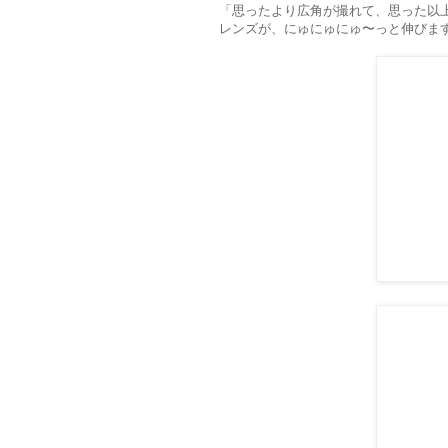
「思ったより広角が撮れて、思った以
レンズが、にゅにゅにゅ〜っと伸びま