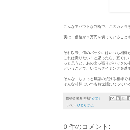
こんなアバウトな判断で、このカメラ
実は、価格が２万円を切っていること
それ以来、僕のバックにはいつも相棒
これは撮りたい！と思ったら、直ぐに
っと思うと、あの出っ張りがバックの
ということで、いつもタイミングを逃
そんな、ちょっと世話の焼ける相棒で
そんな相棒にいつもお世話になってい
投稿者
匿名
時刻:
23:29
ラベル:
ひとりごと。
0 件のコメント: