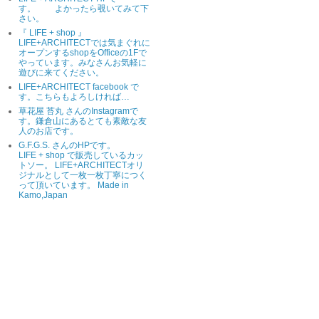
す。 よかったら覗いてみて下
さい。
『 LIFE + shop 』
LIFE+ARCHITECTでは気まぐれに
オープンするshopをOfficeの1Fで
やっています。みなさんお気軽に
遊びに来てください。
LIFE+ARCHITECT facebook で
す。こちらもよろしければ…
草花屋 苔丸 さんのInstagramで
す。鎌倉山にあるとても素敵な友
人のお店です。
G.F.G.S. さんのHPです。
LIFE + shop で販売しているカッ
トソー。 LIFE+ARCHITECTオリ
ジナルとして一枚一枚丁寧につく
って頂いています。 Made in
Kamo,Japan