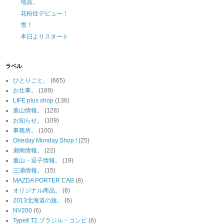
地震。
花粉症デビュー！
雪！
本日よりスタート
ラベル
ひとりごと。
(665)
お仕事。
(189)
LIFE plus shop
(136)
葉山情報。
(128)
お知らせ。
(109)
事務所。
(100)
Oneday Monday Shop !
(25)
湘南情報。
(22)
葉山・逗子情報。
(19)
三浦情報。
(15)
MAZDA PORTER CAB
(8)
オリジナル商品。
(8)
2013北海道の旅。
(6)
NV200
(6)
TypeⅡ T2 ブラジル・コンビ
(6)