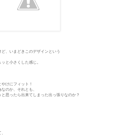
けど、いまどきこのデザインという
ュッと小さくした感じ。
。
とやけにフィット！
為なのか、それとも、
うと思ったら出来てしまった出っ張りなのか？
て、