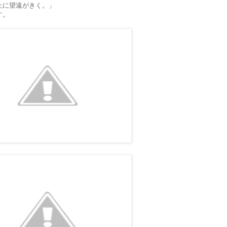
上に望遠がきく。」
す。