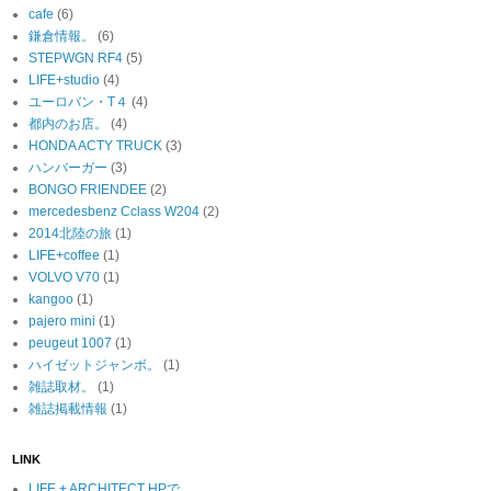
cafe
(6)
鎌倉情報。
(6)
STEPWGN RF4
(5)
LIFE+studio
(4)
ユーロバン・T４
(4)
都内のお店。
(4)
HONDA ACTY TRUCK
(3)
ハンバーガー
(3)
BONGO FRIENDEE
(2)
mercedesbenz Cclass W204
(2)
2014北陸の旅
(1)
LIFE+coffee
(1)
VOLVO V70
(1)
kangoo
(1)
pajero mini
(1)
peugeut 1007
(1)
ハイゼットジャンボ。
(1)
雑誌取材。
(1)
雑誌掲載情報
(1)
LINK
LIFE + ARCHITECT HPで