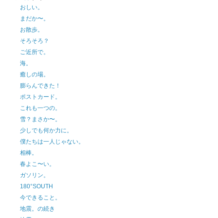
おしい。
まだか〜。
お散歩。
そろそろ？
ご近所で。
海。
癒しの場。
膨らんできた！
ポストカード。
これも一つの。
雪？まさか〜。
少しでも何か力に。
僕たちは一人じゃない。
相棒。
春よこ〜い。
ガソリン。
180°SOUTH
今できること。
地震。の続き