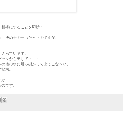
を相棒にすることを即断！
も、決め手の一つだったのですが。
が入っています。
バックから出して・・・
中の他の物に引っ掛かって出てこな〜い。
す始末。
すが、
るのです。