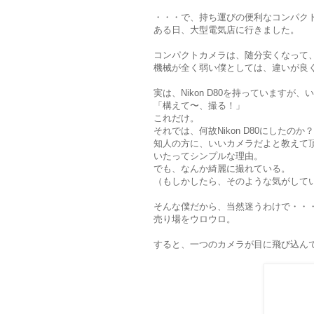
・・・で、持ち運びの便利なコンパク
ある日、大型電気店に行きました。
コンパクトカメラは、随分安くなって
機械が全く弱い僕としては、違いが良
実は、Nikon D80を持っています
「構えて〜、撮る！」
これだけ。
それでは、何故Nikon D80にしたのか？
知人の方に、いいカメラだよと教えて
いたってシンプルな理由。
でも、なんか綺麗に撮れている。
（もしかしたら、そのような気がして
そんな僕だから、当然迷うわけで・・
売り場をウロウロ。
すると、一つのカメラが目に飛び込ん