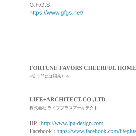
G.F.G.S.
https://www.gfgs.net/
FORTUNE FAVORS CHEERFUL HOME
=笑う門には福来たる
LIFE+ARCHITECT.CO.,LTD
株式会社 ライフプラスアーキテクト
HP :
http://www.lpa-design.com
Facebook :
https://www.facebook.com/lifeplus