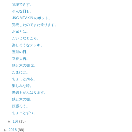
我慢できず。
そんな日も。
J&G MEAKIN のポット。
完売したのでまた造ります。
お家とは。
だいじなところ。
楽しそうなデッキ。
整理の日。
立春大吉。
鉄と木の棚 ②。
たまには。
ちょっと拘る。
楽しみな時。
来週もがんばります。
鉄と木の棚。
頑張ろう。
ちょっとずつ。
►
1月
(15)
►
2016
(88)