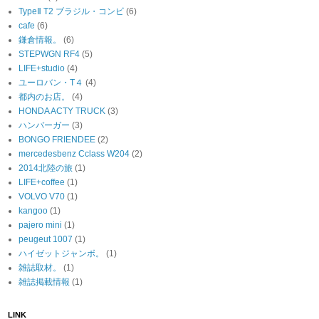
TypeⅡ T2 ブラジル・コンビ
(6)
cafe
(6)
鎌倉情報。
(6)
STEPWGN RF4
(5)
LIFE+studio
(4)
ユーロバン・T４
(4)
都内のお店。
(4)
HONDA ACTY TRUCK
(3)
ハンバーガー
(3)
BONGO FRIENDEE
(2)
mercedesbenz Cclass W204
(2)
2014北陸の旅
(1)
LIFE+coffee
(1)
VOLVO V70
(1)
kangoo
(1)
pajero mini
(1)
peugeut 1007
(1)
ハイゼットジャンボ。
(1)
雑誌取材。
(1)
雑誌掲載情報
(1)
LINK