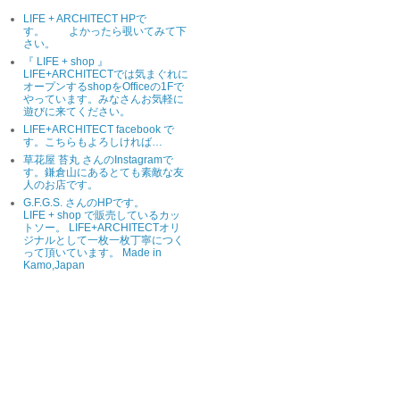
LIFE + ARCHITECT HPで
す。 よかったら覗いてみて下
さい。
『 LIFE + shop 』
LIFE+ARCHITECTでは気まぐれに
オープンするshopをOfficeの1Fで
やっています。みなさんお気軽に
遊びに来てください。
LIFE+ARCHITECT facebook で
す。こちらもよろしければ…
草花屋 苔丸 さんのInstagramで
す。鎌倉山にあるとても素敵な友
人のお店です。
G.F.G.S. さんのHPです。
LIFE + shop で販売しているカッ
トソー。 LIFE+ARCHITECTオリ
ジナルとして一枚一枚丁寧につく
って頂いています。 Made in
Kamo,Japan