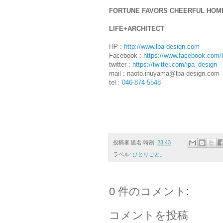
FORTUNE FAVORS CHEERFUL HOM
LIFE+ARCHITECT
HP :
http://www.lpa-design.com
Facebook :
https://www.facebook.com/li
twitter :
https://twitter.com/lpa_design
mail : naoto.inuyama@lpa-design.com
tel :
046-874-5548
投稿者
匿名
時刻:
23:43
ラベル:
ひとりごと。
0 件のコメント:
コメントを投稿