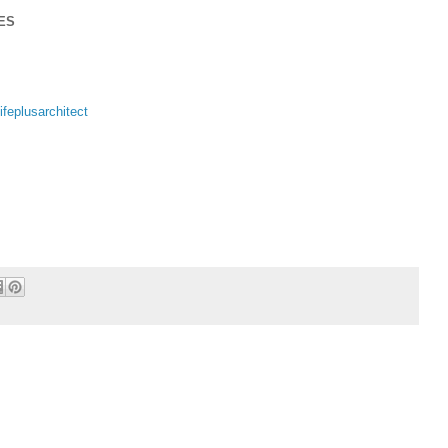
ES
feplusarchitect