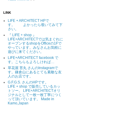
LINK
LIFE + ARCHITECT HPで
す。 よかったら覗いてみて下
さい。
『 LIFE + shop 』
LIFE+ARCHITECTでは気まぐれに
オープンするshopをOfficeの1Fで
やっています。みなさんお気軽に
遊びに来てください。
LIFE+ARCHITECT facebook で
す。こちらもよろしければ…
草花屋 苔丸 さんのInstagramで
す。鎌倉山にあるとても素敵な友
人のお店です。
G.F.G.S. さんのHPです。
LIFE + shop で販売しているカッ
トソー。 LIFE+ARCHITECTオリ
ジナルとして一枚一枚丁寧につく
って頂いています。 Made in
Kamo,Japan