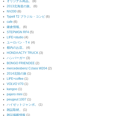
オリジナル商品。
(8)
2013北海道の旅。
(6)
NV200
(6)
TypeⅡ T2 ブラジル・コンビ
(6)
cafe
(6)
鎌倉情報。
(6)
STEPWGN RF4
(5)
LIFE+studio
(4)
ユーロバン・T４
(4)
都内のお店。
(4)
HONDA ACTY TRUCK
(3)
ハンバーガー
(3)
BONGO FRIENDEE
(2)
mercedesbenz Cclass W204
(2)
2014北陸の旅
(1)
LIFE+coffee
(1)
VOLVO V70
(1)
kangoo
(1)
pajero mini
(1)
peugeut 1007
(1)
ハイゼットジャンボ。
(1)
雑誌取材。
(1)
雑誌掲載情報
(1)