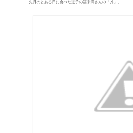
先月のとある日に食べた逗子の福来満さんの「丼」。