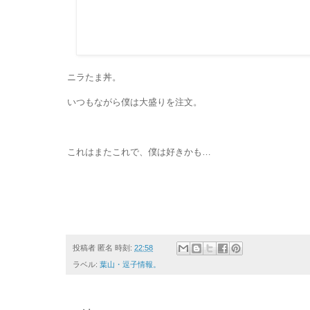
ニラたま丼。
いつもながら僕は大盛りを注文。
これはまたこれで、僕は好きかも…
投稿者
匿名
時刻:
22:58
ラベル:
葉山・逗子情報。