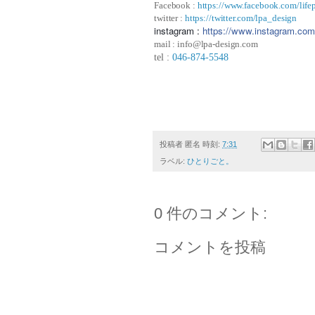
Facebook :
https://www.facebook.com/lifep
twitter :
https://twitter.com/lpa_design
instagram :
https://www.instagram.com/l
mail : info@lpa-design.com
tel :
046-874-5548
投稿者
匿名
時刻:
7:31
ラベル:
ひとりごと。
0 件のコメント:
コメントを投稿