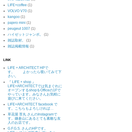
LIFE+coffee
(1)
VOLVO V70
(1)
kangoo
(1)
pajero mini
(1)
peugeut 1007
(1)
ハイゼットジャンボ。
(1)
雑誌取材。
(1)
雑誌掲載情報
(1)
LINK
LIFE + ARCHITECT HPで
す。 よかったら覗いてみて下
さい。
『 LIFE + shop 』
LIFE+ARCHITECTでは気まぐれに
オープンするshopをOfficeの1Fで
やっています。みなさんお気軽に
遊びに来てください。
LIFE+ARCHITECT facebook で
す。こちらもよろしければ…
草花屋 苔丸 さんのInstagramで
す。鎌倉山にあるとても素敵な友
人のお店です。
G.F.G.S. さんのHPです。