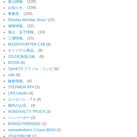
葉山情報。
(128)
お知らせ。
(109)
事務所。
(100)
Oneday Monday Shop !
(25)
湘南情報。
(22)
葉山・逗子情報。
(19)
三浦情報。
(15)
MAZDA PORTER CAB
(8)
オリジナル商品。
(8)
2013北海道の旅。
(6)
NV200
(6)
TypeⅡ T2 ブラジル・コンビ
(6)
cafe
(6)
鎌倉情報。
(6)
STEPWGN RF4
(5)
LIFE+studio
(4)
ユーロバン・T４
(4)
都内のお店。
(4)
HONDA ACTY TRUCK
(3)
ハンバーガー
(3)
BONGO FRIENDEE
(2)
mercedesbenz Cclass W204
(2)
2014北陸の旅
(1)