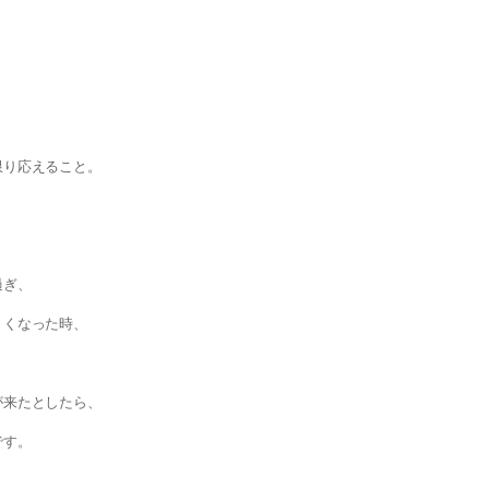
。
限り応えること。
過ぎ、
きくなった時、
が来たとしたら、
です。