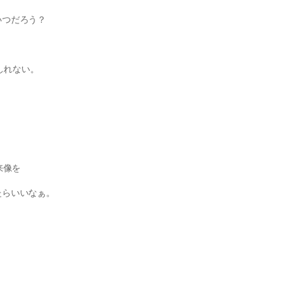
いつだろう？
しれない。
来像を
たらいいなぁ。