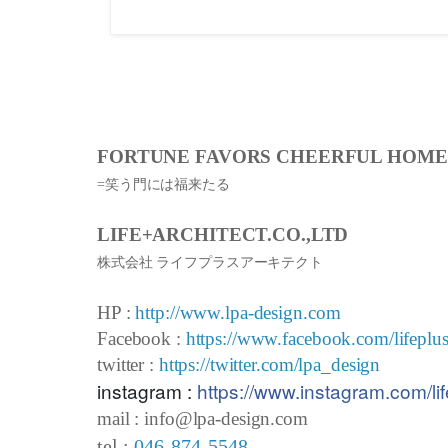
FORTUNE FAVORS CHEERFUL HOME
=笑う門には福来たる
LIFE+ARCHITECT.CO.,LTD
株式会社 ライフプラスアーキテクト
HP :
http://www.lpa-design.com
Facebook :
https://www.facebook.com/lifeplus
twitter :
https://twitter.com/lpa_design
instagram :
https://www.instagram.com/lif
mail : info@lpa-design.com
tel :
046-874-5548