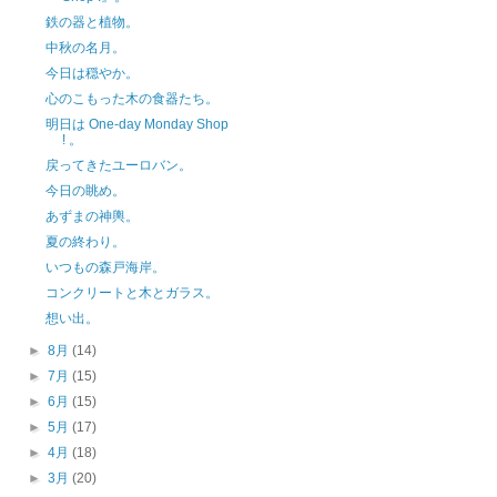
鉄の器と植物。
中秋の名月。
今日は穏やか。
心のこもった木の食器たち。
明日は One-day Monday Shop
! 。
戻ってきたユーロバン。
今日の眺め。
あずまの神輿。
夏の終わり。
いつもの森戸海岸。
コンクリートと木とガラス。
想い出。
►
8月
(14)
►
7月
(15)
►
6月
(15)
►
5月
(17)
►
4月
(18)
►
3月
(20)