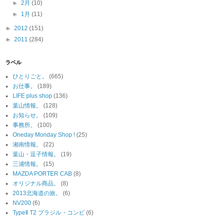
►
2月
(10)
►
1月
(11)
►
2012
(151)
►
2011
(284)
ラベル
ひとりごと。
(665)
お仕事。
(189)
LIFE plus shop
(136)
葉山情報。
(128)
お知らせ。
(109)
事務所。
(100)
Oneday Monday Shop !
(25)
湘南情報。
(22)
葉山・逗子情報。
(19)
三浦情報。
(15)
MAZDA PORTER CAB
(8)
オリジナル商品。
(8)
2013北海道の旅。
(6)
NV200
(6)
TypeⅡ T2 ブラジル・コンビ
(6)