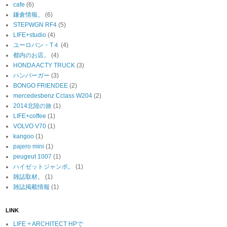
cafe
(6)
鎌倉情報。
(6)
STEPWGN RF4
(5)
LIFE+studio
(4)
ユーロバン・T４
(4)
都内のお店。
(4)
HONDA ACTY TRUCK
(3)
ハンバーガー
(3)
BONGO FRIENDEE
(2)
mercedesbenz Cclass W204
(2)
2014北陸の旅
(1)
LIFE+coffee
(1)
VOLVO V70
(1)
kangoo
(1)
pajero mini
(1)
peugeut 1007
(1)
ハイゼットジャンボ。
(1)
雑誌取材。
(1)
雑誌掲載情報
(1)
LINK
LIFE + ARCHITECT HPで