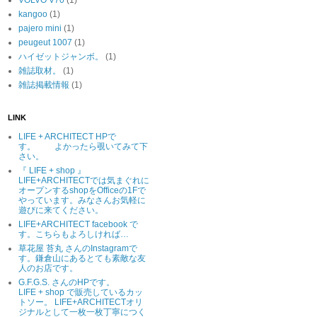
VOLVO V70
(1)
kangoo
(1)
pajero mini
(1)
peugeut 1007
(1)
ハイゼットジャンボ。
(1)
雑誌取材。
(1)
雑誌掲載情報
(1)
LINK
LIFE + ARCHITECT HPで
す。 よかったら覗いてみて下
さい。
『 LIFE + shop 』
LIFE+ARCHITECTでは気まぐれに
オープンするshopをOfficeの1Fで
やっています。みなさんお気軽に
遊びに来てください。
LIFE+ARCHITECT facebook で
す。こちらもよろしければ…
草花屋 苔丸 さんのInstagramで
す。鎌倉山にあるとても素敵な友
人のお店です。
G.F.G.S. さんのHPです。
LIFE + shop で販売しているカッ
トソー。 LIFE+ARCHITECTオリ
ジナルとして一枚一枚丁寧につく