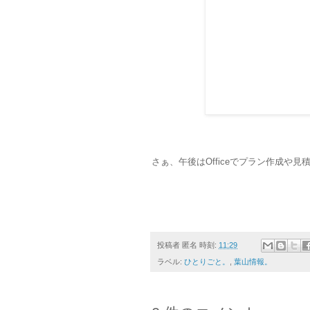
さぁ、午後はOfficeでプラン作成や
投稿者
匿名
時刻:
11:29
ラベル:
ひとりごと。
,
葉山情報。