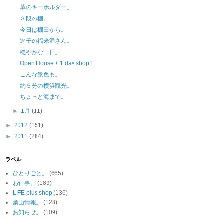
革のキーホルダー。
３段の棚。
今日は棚田から。
逗子の福来満さん。
穏やかな一日。
Open House + 1 day shop !
こんな景色も。
約５分の横浜観光。
ちょっと海まで。
►
1月
(11)
►
2012
(151)
►
2011
(284)
ラベル
ひとりごと。
(665)
お仕事。
(189)
LIFE plus shop
(136)
葉山情報。
(128)
お知らせ。
(109)